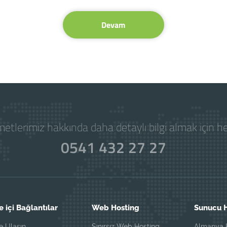
Devam
etlerimiz hakkında daha detaylı bilgi almak için 
0541 432 27 27
e içi Bağlantılar
Web Hosting
Sunucu H
e Ulaşın
Sınırsız Web Hosting
Almanya K