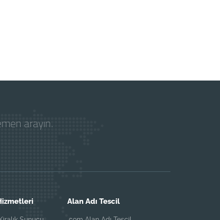
hemen arayın.
izmetleri
Alan Adı Tescil
iralık Sunucu
.com Alan Adı Tescil