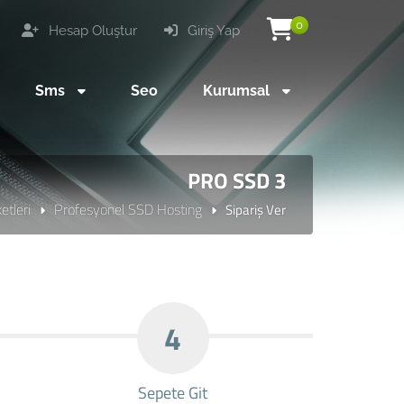
0
Hesap Oluştur
Giriş Yap
Sms
Seo
Kurumsal
PRO SSD 3
tleri
Profesyonel SSD Hosting
Sipariş Ver
4
Sepete Git