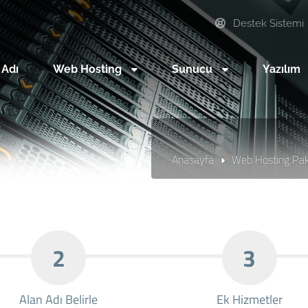
Destek Sistemi
 Adı
Web Hosting
Sunucu
Yazılım
Anasayfa
Web Hosting Pake
2
3
Alan Adı Belirle
Ek Hizmetler